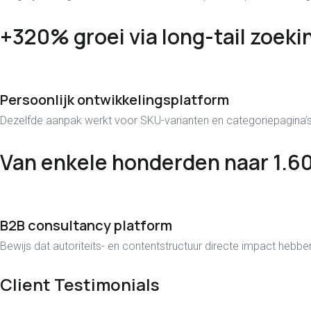
+320% groei via long-tail zoeki
Persoonlijk ontwikkelingsplatform
Dezelfde aanpak werkt voor SKU-varianten en categoriepagina’s
Van enkele honderden naar 1.6
B2B consultancy platform
Bewijs dat autoriteits- en contentstructuur directe impact h
Client Testimonials