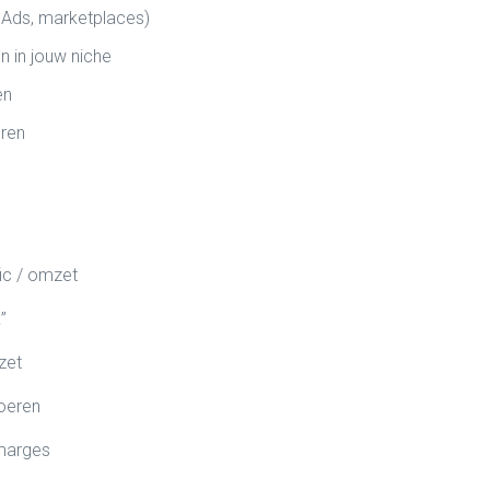
e Ads, marketplaces)
 in jouw niche
en
eren
fic / omzet
”
zet
voeren
 marges