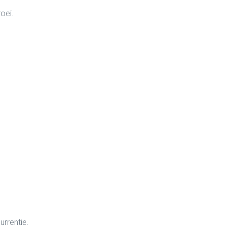
oei.
rrentie.