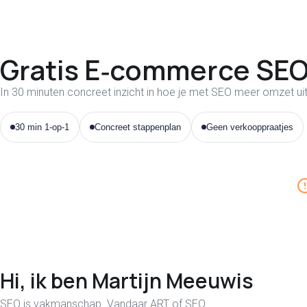
Gratis E‑commerce SEO
In 30 minuten concreet inzicht in hoe je met SEO meer omzet uit
30 min 1-op-1
Concreet stappenplan
Geen verkooppraatjes
PLAN MIJN GRATIS E-COMMERCE SEO-CHECK
Hi, ik ben Martijn Meeuwis
SEO is vakmanschap. Vandaar ART of SEO.