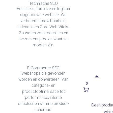
Technische SEO
Een snelle, foutloze en logisch
opgebouwde website. We
verbeteren crawlbaarheid,
indexatie en Core Web Vitals.
Zo weten zoekmachines en
bezoekers precies waar ze
moeten zijn.
E-Commerce SEO
Webshops die gevonden
worden en converteren. Van
0
categorie- en
productoptimalisatie tot
performance, interne
structuur en slimme product-
Geen produc
schema’s.
wink