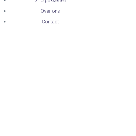
SEO pakketten
Over ons
Contact
Developer
Bhautik
Ne summo dictas pertinacia nam. Illum cetero vocent ei
vim, case regione signiferumque vim te. Sed fugit animal
ei, ei habeo graeco has. An pro mutat tation viderer, pri