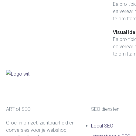
Ea pro ti
ea verear
te omitta
fffffff75
%
Visual Id
Ea pro ti
ea verear
te omitta
ART of SEO
SEO diensten
Groei in omzet, zichtbaarheid en
Local SEO
conversies voor je webshop,