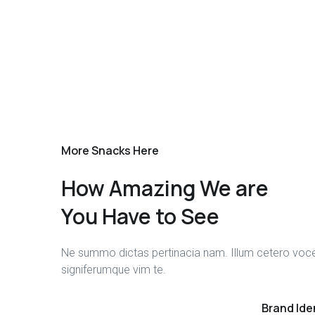
More Snacks Here
How Amazing We are
You Have to See
Ne summo dictas pertinacia nam. Illum cetero voce
signiferumque vim te.
fffffff76
%
Brand Ide