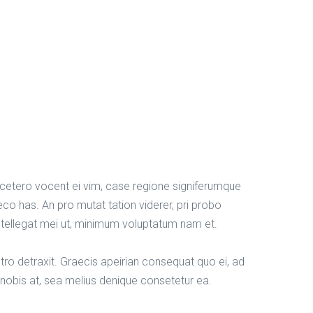
cetero vocent ei vim, case regione signiferumque
eco has. An pro mutat tation viderer, pri probo
ntellegat mei ut, minimum voluptatum nam et.
ostro detraxit. Graecis apeirian consequat quo ei, ad
 nobis at, sea melius denique consetetur ea.