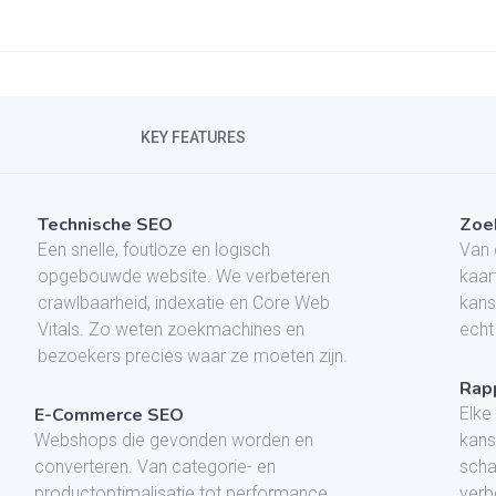
KEY FEATURES
Technische SEO
Zoe
Een snelle, foutloze en logisch
Van 
opgebouwde website. We verbeteren
kaar
crawlbaarheid, indexatie en Core Web
kans
Vitals. Zo weten zoekmachines en
echt
bezoekers precies waar ze moeten zijn.
Rapp
E-Commerce SEO
Elke
Webshops die gevonden worden en
kans
converteren. Van categorie- en
scha
productoptimalisatie tot performance,
verb