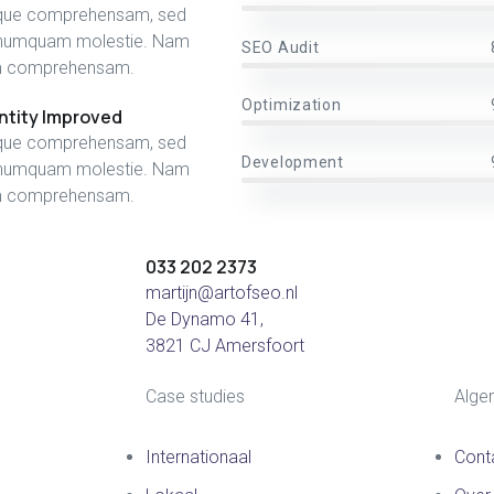
bique comprehensam, sed
 numquam molestie. Nam
SEO Audit
m comprehensam.
Optimization
entity Improved
bique comprehensam, sed
Development
 numquam molestie. Nam
m comprehensam.
033 202 2373
martijn@artofseo.nl
De Dynamo 41,
3821 CJ Amersfoort
Case studies
Alge
Internationaal
Cont