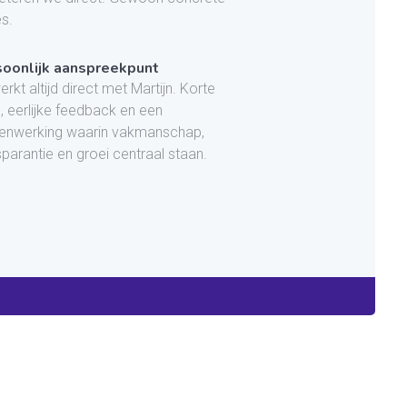
es.
oonlijk aanspreekpunt
0
rkt altijd direct met Martijn. Korte
n, eerlijke feedback en een
Geen producten in je
nwerking waarin vakmanschap,
winkelwagen.
sparantie en groei centraal staan.