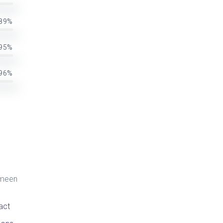
89%
95%
96%
meen
act