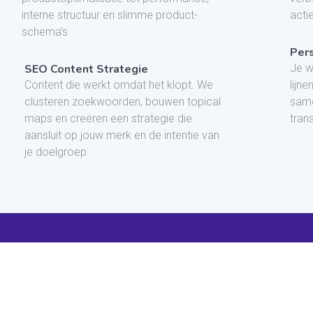
interne structuur en slimme product-
acti
schema’s.
Pers
SEO Content Strategie
Je we
Content die werkt omdat het klopt. We
lijne
clusteren zoekwoorden, bouwen topical
same
maps en creëren een strategie die
tran
aansluit op jouw merk en de intentie van
je doelgroep.