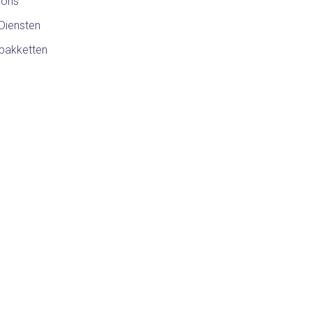
 ons
Diensten
pakketten