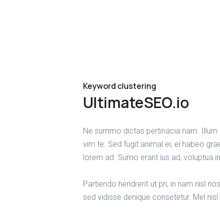
Keyword clustering
UltimateSEO.io
Ne summo dictas pertinacia nam. Illum 
vim te. Sed fugit animal ei, ei habeo gra
lorem ad. Sumo erant ius ad, voluptua i
Partiendo hendrerit ut pri, in nam nisl n
sed vidisse denique consetetur. Mel nisl