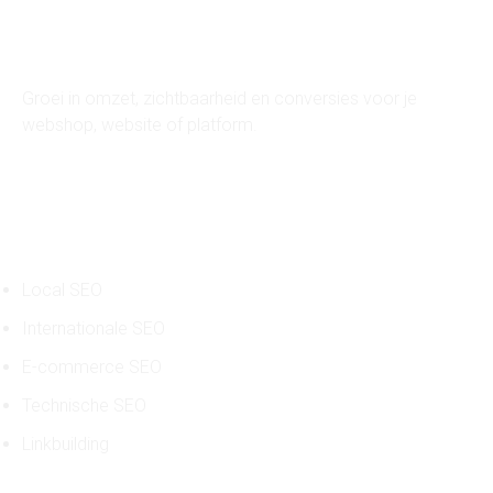
ART of SEO
Groei in omzet, zichtbaarheid en conversies voor je
webshop, website of platform.
SEO diensten
Local SEO
Internationale SEO
E-commerce SEO
Technische SEO
Linkbuilding