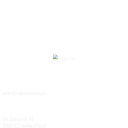
€
500,00
€
5.000,00
033 202 2373
martijn@artofseo.nl
De Dynamo 41,
3821 CJ Amersfoort