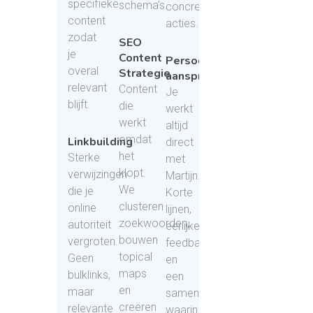
specifieke
schema’s.
concrete
content
acties.
zodat
SEO
je
Content
Persoonlijk
overal
Strategie
aanspreekpunt
relevant
Content
Je
blijft.
die
werkt
werkt
altijd
omdat
Linkbuilding
direct
het
Sterke
met
klopt.
verwijzingen
Martijn.
We
die je
Korte
clusteren
online
lijnen,
zoekwoorden,
autoriteit
eerlijke
bouwen
vergroten.
feedback
topical
Geen
en
maps
bulklinks,
een
en
maar
samenwerking
creëren
relevante
waarin