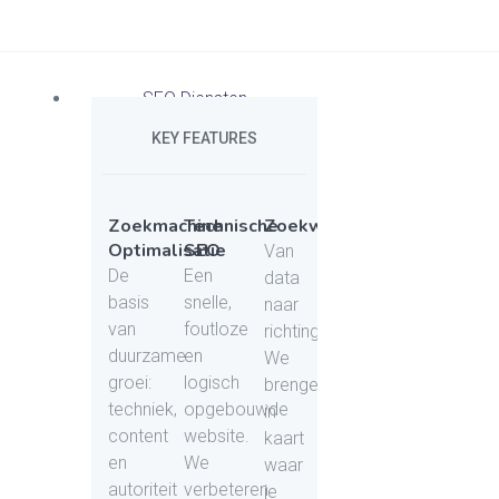
SEO Diensten
KEY FEATURES
Zoekmachine
Technische
Zoekwoordenonderzoek
Optimalisatie
SEO
Van
De
Een
data
basis
snelle,
naar
van
foutloze
richting.
duurzame
en
We
groei:
logisch
brengen
techniek,
opgebouwde
in
content
website.
kaart
en
We
waar
autoriteit
verbeteren
je