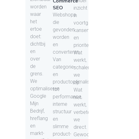
Commerce
helder
worden
SEO
inzicht
waar
Webshops
in
het
die
voortgang,
ertoe
gevonden
kansen
doet:
worden
en
dichtbij
en
prioriteiten.
en
converteren.
Wat
over
Van
werkt,
de
categorie-
schalen
grens.
en
we
We
productoptimalisatie
op.
optimaliseren
tot
Wat
Google
performance,
niet
Mijn
interne
werkt,
Bedrijf,
structuur
verbeteren
hreflang
en
we
en
slimme
direct.
markt-
product-
Gewoon