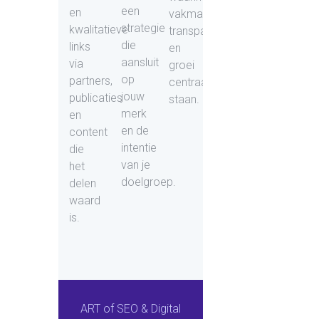
een
en
vakmanschap,
strategie
kwalitatieve
transparantie
die
links
en
aansluit
via
groei
op
partners,
centraal
jouw
publicaties
staan.
merk
en
en de
content
intentie
die
van je
het
doelgroep.
delen
waard
is.
ART of SEO & Digital