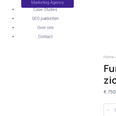
Marketing Agency
Case Studies
SEO pakketten
Over ons
Contact
Home
Fu
zi
€
750