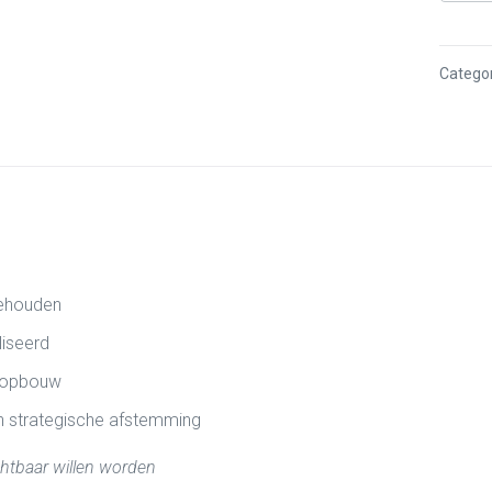
Catego
jgehouden
liseerd
itsopbouw
n strategische afstemming
chtbaar willen worden