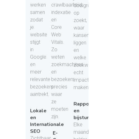
werken
crawlbaarheid,
doelgroep
samen
indexatie
op
zodat
en
zoekt,
je
Core
waar
website
Web
kansen
stijgt
Vitals.
liggen
in
Zo
en
Google
weten
welke
en
zoekmachines
zoekwoorden
meer
en
echt
relevante
bezoekers
impact
bezoekers
precies
maken.
aantrekt.
waar
ze
Rapportage
moeten
Lokale
en
zijn.
en
bijsturing
Internationale
Elke
SEO
maand
E-
Zichtbaar