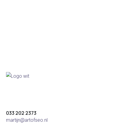
SEO Analysis
90%
SEO Audit
89%
Optimization
95%
Development
96%
033 202 2373
martijn@artofseo.nl