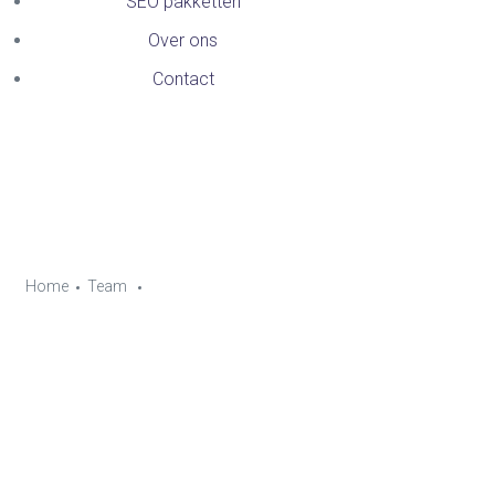
SEO pakketten
Over ons
Contact
Martijn Meeuwis
Home
Team
Martijn Meeuwis
SEO specialist - Oprichter