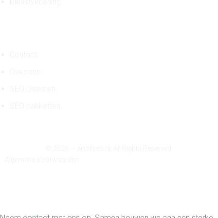
Dienstverlening
Algemeen
Contact
Over ons
SEO Diensten
SEO pakketten
© 2026 — artofseo.nl. All Rights Reserved.
Algemene Voorwaarden
Neem contact met ons op. Samen bouwen we aan een sterke