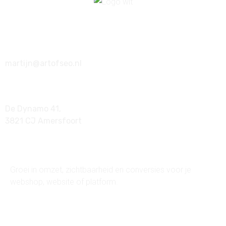
033 202 2373
martijn@artofseo.nl
De Dynamo 41,
3821 CJ Amersfoort
ART of SEO
Groei in omzet, zichtbaarheid en conversies voor je
webshop, website of platform.